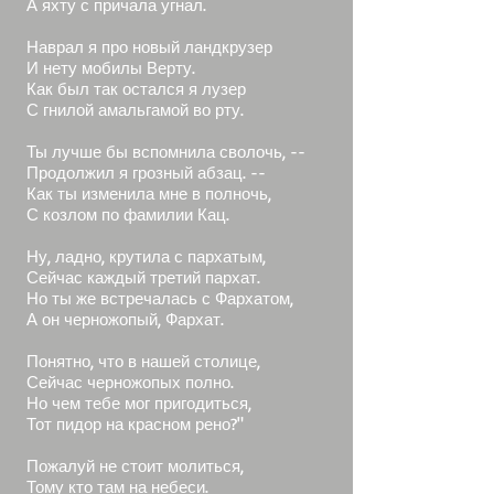
А яхту с причала угнал.
Наврал я про новый ландкрузер
И нету мобилы Верту.
Как был так остался я лузер
С гнилой амальгамой во рту.
Ты лучше бы вспомнила сволочь, --
Продолжил я грозный абзац. --
Как ты изменила мне в полночь,
С козлом по фамилии Кац.
Ну, ладно, крутила с пархатым,
Сейчас каждый третий пархат.
Но ты же встречалась с Фархатом,
А он черножопый, Фархат.
Понятно, что в нашей столице,
Сейчас черножопых полно.
Но чем тебе мог пригодиться,
Тот пидор на красном рено?"
Пожалуй не стоит молиться,
Тому кто там на небеси.