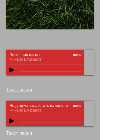
Песня про жиголо
00:00
Михаил Елизаров
Текст песни
Не додумалась встать на колени
00:00
Михаил Елизаров
Текст песни