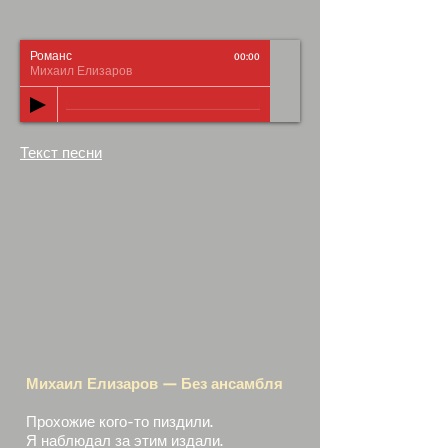
Романс
00:00
Михаил Елизаров
Текст песни
Михаил Елизаров — Без ансамбля
Прохожие кого-то пиздили.
Я наблюдал за этим издали.