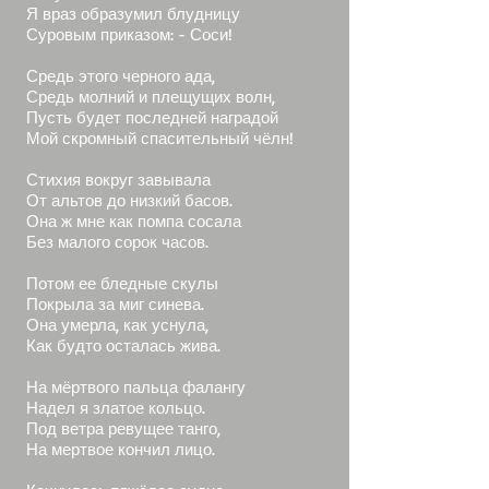
Я враз образумил блудницу
Суровым приказом: - Соси!
Средь этого черного ада,
Средь молний и плещущих волн,
Пусть будет последней наградой
Мой скромный спасительный чёлн!
Стихия вокруг завывала
От альтов до низкий басов.
Она ж мне как помпа сосала
Без малого сорок часов.
Потом ее бледные скулы
Покрыла за миг синева.
Она умерла, как уснула,
Как будто осталась жива.
На мёртвого пальца фалангу
Надел я златое кольцо.
Под ветра ревущее танго,
На мертвое кончил лицо.