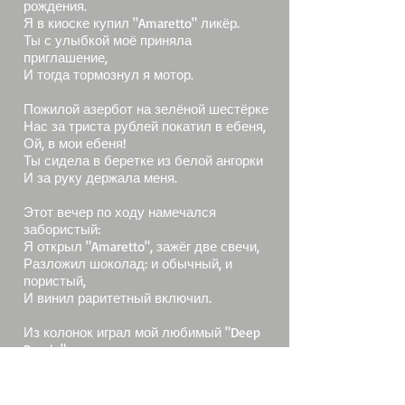
рождения.
Я в киоске купил "Amaretto" ликёр.
Ты с улыбкой моё приняла
приглашение,
И тогда тормознул я мотор.
Пожилой азербот на зелёной шестёрке
Нас за триста рублей покатил в ебеня,
Ой, в мои ебеня!
Ты сидела в беретке из белой ангорки
И за руку держала меня.
Этот вечер по ходу намечался
забористый:
Я открыл "Amaretto", зажёг две свечи,
Разложил шоколад: и обычный, и
пористый,
И винил раритетный включил.
Из колонок играл мой любимый "Deep
Purple",
Разливался по телу малиновый звон.
И пока они пели про "Smoke on the
Water",