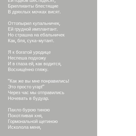
Ей годков шестьдесят,
Бриллианты блестящие
В дряхлых мочках висят.
Оттопырил купальничек,
Ей грудной имплантант.
Но страшна на ебальничек
Как, бля, сука-мутант.
Я к богатой уродице
Неспеша подхожу
И в глаза ей, как водится,
Восхищённо гляжу.
"Как же вы мне понравились!
Это просто угар!"
Через час мы отправились
Ночевать в будуар.
Пахло бурою тиною
Похотливая хня,
Гормональной щетиною
Исколола меня,