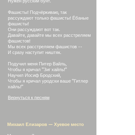
Нужен русский бунт.
Фашисты! Подчёркиваю, так
рассуждают только фашисты! Ёбаные
фашисты!
Они рассуждают вот так.
Давайте, давайте мы всех расстреляем
фашистов!
Мы всех расстреляем фашистов --
И сразу наступит ништяк.
Подучил меня Питер Вайль,
Чтобы я кричал "Зиг хайль!"
Научил Иосиф Бродский,
Чтобы я кричал уродски ваше "Гитлер
хайль!"
Вернуться к песням
Михаил Елизаров — Хуевое место