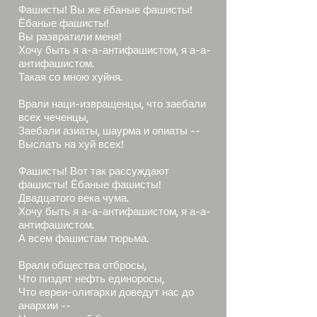
Фашисты! Вы же ёбаные фашисты!
Ёбаные фашисты!
Вы развратили меня!
Хочу быть я а-а-антифашистом, я а-а-
антифашистом.
Такая со мною хуйня.
Врали наци-извращенцы, что заебали
всех чеченцы,
Заебали азиаты, шаурма и опиаты --
Выслать на хуй всех!
Фашисты! Вот так рассуждают
фашисты! Ёбаные фашисты!
Двадцатого века чума.
Хочу быть я а-а-антифашистом, я а-а-
антифашистом.
А всем фашистам тюрьма.
Врали общества отбросы,
Что пиздят нефть единоросы,
Что евреи-олигархи доведут нас до
анархии --