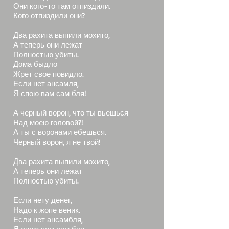
Они кого-то там отпиздили.
Кого отпиздили они?
Два рахита выпили мохито,
А теперь они лежат
Полностью убиты.
Дома быдло
Жрет свое повидло.
Если нет ансамля,
Я спою вам сам бля!
А черный ворон, что ты вьешься
Над моею головой?!
А ты с воронами ебешься.
Черный ворон, я не твой!
Два рахита выпили мохито,
А теперь они лежат
Полностью убиты.
Если нету денег,
Надо к жопе веник.
Если нет ансамбля,