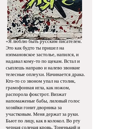
«Я люблю быть русским писателем.
Это как будто ты пришел на
нэпмановское застолье, напился, и
надавал кому-то по щекам. Встал и
сыплешь направо и налево звонкие
телесные оплеухи. Начинается драка.
Кто-то со звоном упал на столик,
грамофонная игла, как ножом,
распорола фокстрот. Визжат
напомаженые бабы, лиловый голос
хозяйки гонит дворника за
участковым. Меня держат за руки.
Бьют по лицу, как в колокол. Во рту
черная соленая кровь. Тоненький и