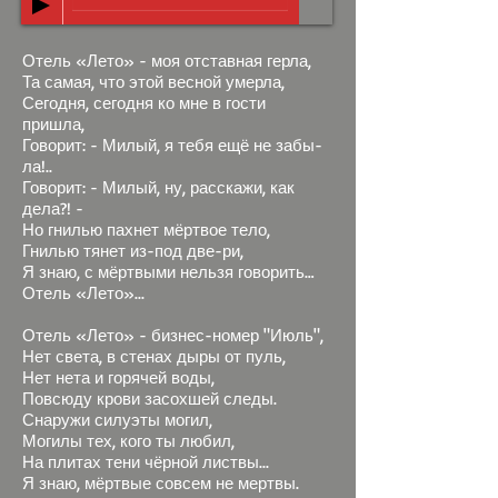
Отель «Лето» - моя отставная герла,
Та самая, что этой весной умерла,
Сегодня, сегодня ко мне в гости
пришла,
Говорит: - Милый, я тебя ещё не забы-
ла!..
Говорит: - Милый, ну, расскажи, как
дела?! -
Но гнилью пахнет мёртвое тело,
Гнилью тянет из-под две-ри,
Я знаю, с мёртвыми нельзя говорить…
Отель «Лето»...
Отель «Лето» - бизнес-номер "Июль",
Нет света, в стенах дыры от пуль,
Нет нета и горячей воды,
Повсюду крови засохшей следы.
Снаружи силуэты могил,
Могилы тех, кого ты любил,
На плитах тени чёрной листвы...
Я знаю, мёртвые совсем не мертвы.