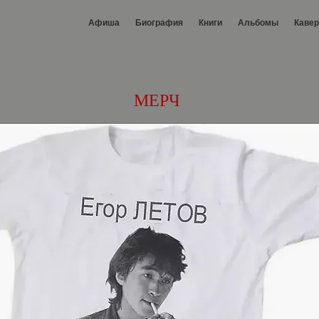
Афиша
Биография
Книги
Альбомы
Каве
МЕРЧ