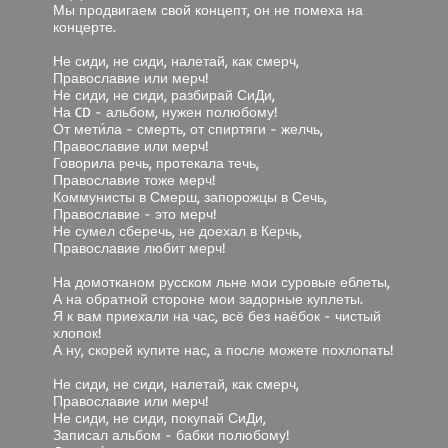
Мы продвигаем свой концепт, он не помеха на
концерте.
Не сиди, не сиди, налетай, как смерч,
Православие или мерч!
Не сиди, не сиди, разбирай СиДи,
На CD - альбом, нужен полюбому!
От мети́ла - смерть, от спиртяги - желчь,
Православие или мерч!
Говорила речь, протекала течь,
Православие тоже мерч!
Коммунисты в Смерш, запорожцы в Сечь,
Православие - это мерч!
Не сумел сберечь, не доехал в Керчь,
Православие любит мерч!
На домотканом русском льне мои суровые еблеты,
А на обратной стороне мои задорные куплеты.
Я к вам приехали на час, всё без наёбок - чистый
хлопок!
А ну, скорей купите нас, а после можете похлопать!
Не сиди, не сиди, налетай, как смерч,
Православие или мерч!
Не сиди, не сиди, покупай СиДи,
Записал альбом - бабки полюбому!