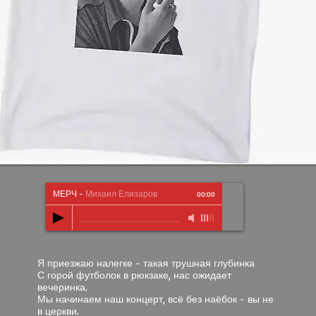
МЕРЧ
-
Михаил Елизаров
00:00
Я приезжаю налегке - такая трушная глубинка
С горой футболок в рюкзаке, нас ожидает
вечеринка.
Мы начинаем наш концерт, всё без наёбок - вы не
в церкви.