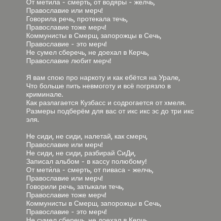
От мети́ла - смерть, от водяры - желчь,
Православие или мерч!
Говорила речь, протекала течь,
Православие тоже мерч!
Коммунисты в Смерш, запорожцы в Сечь,
Православие - это мерч!
Не сумел сберечь, не доехал в Керчь,
Православие любит мерч!
Я вам спою про наркоту и как ебётся на Урале,
Что больше пить невмоготу и всё погрязло в
криминале.
Как разлагается Кузбасс и содрогается от хмеля.
Размеры подберём для вас от икс икс эс до три икс
эля.
Не сиди, не сиди, налетай, как смерч,
Православие или мерч!
Не сиди, не сиди, разбирай СиДи,
Записал альбом - в кассу полюбому!
От мети́ла - смерть, от пиваса - желчь,
Православие или мерч!
Говорили речь, затыкали течь,
Православие тоже мерч!
Коммунисты в Смерш, запорожцы в Сечь,
Православие - это мерч!
Не сумел сберечь, не доехал в Керчь,