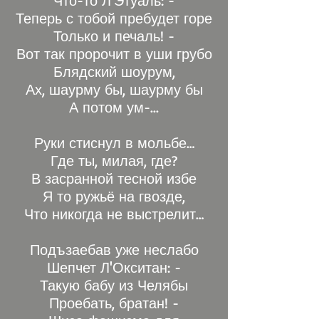
Что-то Л'Этуаль: -
Теперь с тобой пребудет горе
Только и печаль! -
Вот так пророчит в уши грубо
Блядский шоурум,
Ах, шаурму бы, шаурму бы
А потом ум-...
Руки стиснул в мольбе…
Где ты, милая, где?
В засранной тесной избе
Я то ружьё на гвозде,
Что никогда не выстрелит…
Подъзаебав уже неслабо
Шепчет Л'Окситан: -
Такую бабу из Челябы
Проебать, братан! -