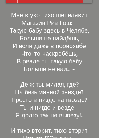
Мне в ухо тихо шепелявит
Магазин Рив Гош: -
Такую бабу здесь в Челябе,
Больше не найдёшь,
И если даже в порнохабе
Что-то наскребёшь,
В реале ты такую бабу
Больше не най… -
Де ж ты, милая, где?
На безымянной звезде?
Просто в пизде на гвозде?
Ты и нигде и везде -
Я долго так не вывезу!..
И тихо вторит, тихо вторит