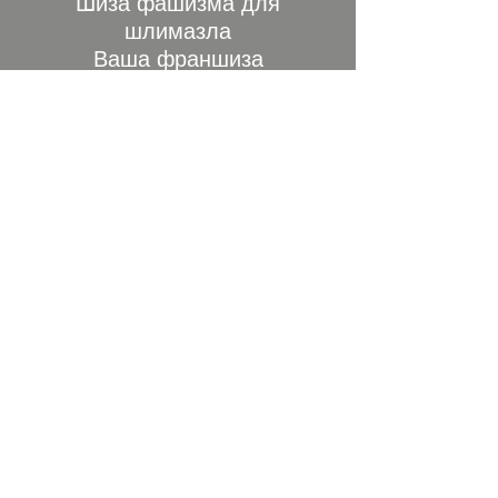
Шиза фашизма для
шлимазла
Ваша франшиза
Парфюма сраного!
Накрылась
Вся моя жи-…
Затерялася где?
На контрафактной винде?
В провинциальной перде
Я как в петле на гвозде,
И из неё не выберусь…
Где ты, милая, где?
На басурманской елде?
Просто в пизде на гвозде?
Ты и нигде и везде -
Я без тебя не выживу…